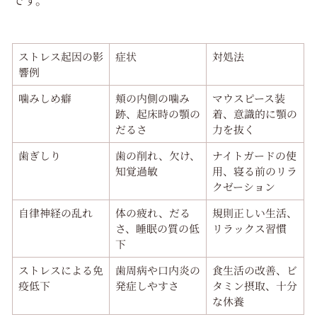
ストレス起因の影
症状
対処法
響例
噛みしめ癖
頬の内側の噛み
マウスピース装
跡、起床時の顎の
着、意識的に顎の
だるさ
力を抜く
歯ぎしり
歯の削れ、欠け、
ナイトガードの使
知覚過敏
用、寝る前のリラ
クゼーション
自律神経の乱れ
体の疲れ、だる
規則正しい生活、
さ、睡眠の質の低
リラックス習慣
下
ストレスによる免
歯周病や口内炎の
食生活の改善、ビ
疫低下
発症しやすさ
タミン摂取、十分
な休養