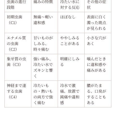
虫歯の進行
痛みの特徴
冷たい水に
その他の症
段階
対する反応
状
初期虫歯
無痛〜軽い
ほぼなし
表面に白く
（C1）
違和感
濁った斑点
が見られる
エナメル質
甘いものが
ややしみる
小さな穴が
の虫歯
しみる、
ことがある
あく
（C2）
時々痛む
象牙質の虫
強い痛み、
明確にしみ
噛んだとき
歯（C3）
冷たい水で
る
に違和感や
ズキンと響
痛みがある
く
神経まで達
冷たいも
冷水で激
膿がたま
する虫歯
の・熱いも
痛、放置で
る、口臭が
（C4）
の両方で強
鈍痛や違和
することも
く痛む
感
ある