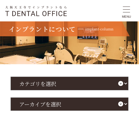
大阪天王寺でインプラントなら
MENU
インプラントについて
implant-column
TOP
インプラントについて
歯がしみる冷たい水の原因と対処法は？虫歯や知覚過敏の見極めと歯科的ケア
カ
テ
ゴ
リ
を
ア
選
ー
択
カ
イ
ブ
を
選
択