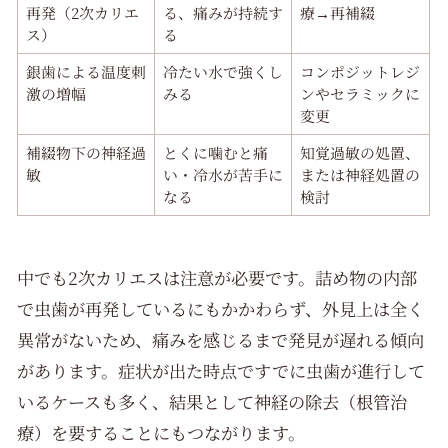
再発（2次カリエ
る、痛みが持続す
療→再補綴
ス）
る
銀歯による温度刺
冷たい水で強くし
コンポジットレジ
激の増幅
みる
ンやセラミックに
変更
補綴物下の神経過
とくに噛むと痛
知覚過敏の処置、
敏
い・冷水が苦手に
または神経処置の
なる
検討
中でも2次カリエスは注意が必要です。詰め物の内部
で虫歯が再発しているにもかかわらず、外見上は全く
異常がないため、痛みを感じるまで発見が遅れる傾向
があります。症状が出た時点ですでに虫歯が進行して
いるケースも多く、結果として神経の除去（根管治
療）を要することにもつながります。