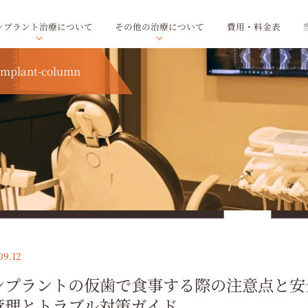
ンプラント治療について
その他の治療について
費用・料金表
implant-column
際の注意点と安全な食べ物一覧｜手術後の食事管理とトラブル対策ガイド
ア
ー
カ
イ
ブ
を
09.12
選
択
ンプラントの仮歯で食事する際の注意点と安
管理とトラブル対策ガイド