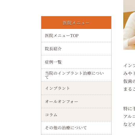
歯が染みる原因と予防法を解説！知覚過敏や虫歯・歯周病や酸蝕症の違いと最新ケア
医院メニュー
千林駅でインプラント（オールオンフォー）の費用相場と治療の流れを徹底解説
医院メニューTOP
顎関節の構造・働きや治療・セルフケアなどを解説！正常機能・異常兆候・再発予防法
院長紹介
インプラントの年齢制限について完全ガイド｜何歳から何歳まで可能か実例とリスクを解説
症例一覧
イン
下顎の解剖・機能・補綴治療ガイド！形態・筋肉・咀嚼・インプラントなどを解説
みや
当院のインプラント治療につい
て
インプラントは妊娠中に治療しても大丈夫か徹底解説｜リスクと安全なタイミング
仮歯
インプラント
まる
親知らずの生える仕組みや痛みについて解説！抜歯・費用・インプラントなども紹介
オールオンフォー
インプラントは何歳までできる？年齢制限や高齢者治療リスクと持病別の注意点を解説
特に
コラム
アル
インプラントの確定申告における医療費控除対象条件と還付金計算方法を解説
など
その他の治療について
清水駅周辺でインプラント（オールオンフォー）最新治療と流れやサポート体制・歯科医院選びまで徹底解説