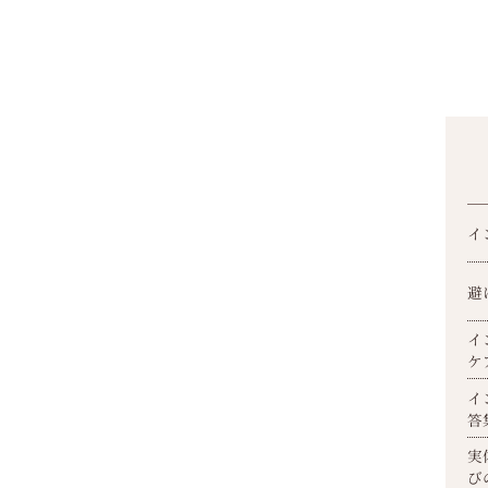
イ
避
イ
ケ
イ
答
実
び