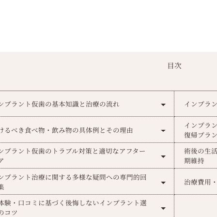
目次
ンプラント仮歯の基本知識と治療の流れ
インプラ
インプラ
けるべき食べ物・飲み物の具体例とその理由
復帰プラ
ンプラント仮歯のトラブル対策と適切なアフター
術後の生
ア
期維持
ンプラント治療に関する多様な疑問への専門的回
治療費用
集
体験・口コミに基づく後悔しないインプラント選
のコツ