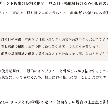
プラント仮歯の役割と期間 – 見た目・機能維持のための仮歯
プラント仮歯は、
見た目を自然に保ちつつ、咀嚼機能を補助する重
見た目の回復
：前歯など目立つ部分では表情や会話の際も安心できま
噛む機能の補助
：食事の際に他の歯や歯茎への負担を分散します。
歯茎や周囲組織の保護
：最終的な人工歯装着までの間、傷口や歯茎を
の使用期間は、一般的に
インプラントと骨がしっかり結合するまでの
行状況によって異なるため、担当医師の指示に従うことが大切です
なしのリスクと食事制限の違い – 仮歯なしの場合の注意点と影