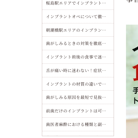
桜島駅エリアでインプラント（オールオンフォー）治療の魅力を徹底解説
インプラントオペについて徹底解説！流れや痛み・費用まで安心してわかるガイド
朝潮橋駅エリアのインプラント（オールオンフォー）で費用や流れを徹底解説！安心して通院できる秘訣をチェック
歯がしみるときの対策を徹底解説！原因別セルフケアと受診目安を短時間で理解する方法
インプラント術後の食事で迷わない完全ガイド！当日から一週間まで痛みを最小化するコツ
舌が痛い時に迷わない！症状別・部位別の受診ガイドと病院の選び方
インプラントの材質の違いで選ぶ！チタンとジルコニアを徹底比較してあなたに最適な選び方を解説
歯がしみる原因を最短で見抜く！セルフチェックと見逃せないサインを解説
前歯だけのインプラントは可能？費用や期間も徹底解説！失敗を防ぐ選び方のポイント
歯医者麻酔における種類と副作用一覧｜痛みを抑える最新治療と安全な受け方徹底解説
大阪港駅でインプラント（オールオンフォー）が叶える安心治療の全知識と大阪の最新クリニック費用ガイド