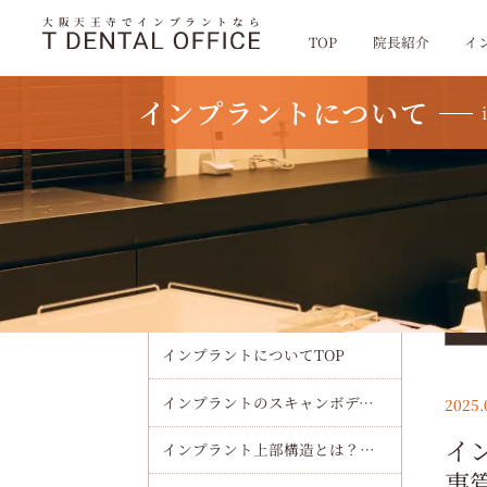
大阪天王寺でインプラントなら
TOP
院長紹介
イ
インプラントについて
TOP
インプラントについて
インプラントの仮歯で食事する
インプラントについて
カ
テ
ゴ
インプラントについてTOP
リ
を
選
インプラントのスキャンボディで精度を極める最新ワークフローと選び方
2025.
択
イ
インプラント上部構造とは？種類・素材・費用・交換時期までわかりやすく解説
事