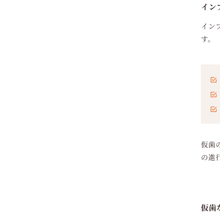
イン
イン
す。
仮歯
の進
仮歯