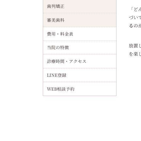
歯列矯正
「ど
治療の歯インプラントとは何か？構造や他治療との違い解説｜費用相場・手術流れなども紹介
づい
審美歯科
千林大宮駅周辺でインプラント（オールオンフォー）による全顎回復を目指す治療手順を徹底解説
る
の
費用・料金表
インプラントの流れを徹底解説｜治療工程と期間・費用・痛みなどを詳しく紹介
放置
当院の特徴
インプラントの日本製メーカー比較と国産技術の違いを徹底解説【特徴・選び方ガイド】
を楽
診療時間・アクセス
インプラント歯科の医院選び基準と費用相場・信頼できる歯医者の見極め方
LINE登録
抜歯後半年でインプラント治療は可能か？骨再生と適応条件から成功事例まで解説
WEB相談予約
インプラントとは？歯科用人工歯根の仕組みと治療の流れ・費用