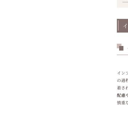
イ
イン
の過
着さ
配慮
慎重