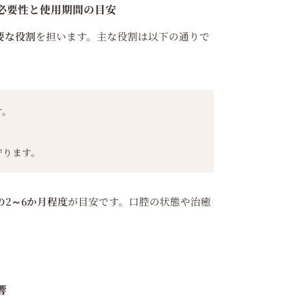
の必要性と使用期間の目安
要な役割
を担います。主な役割は以下の通りで
す。
守ります。
2～6か月程度
が目安です。口腔の状態や治癒
。
響