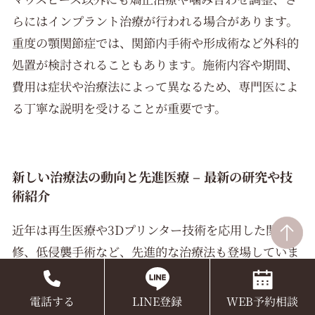
らにはインプラント治療が行われる場合があります。
重度の顎関節症では、関節内手術や形成術など外科的
処置が検討されることもあります。施術内容や期間、
費用は症状や治療法によって異なるため、専門医によ
る丁寧な説明を受けることが重要です。
新しい治療法の動向と先進医療 – 最新の研究や技
術紹介
近年は再生医療や3Dプリンター技術を応用した関節補
修、低侵襲手術など、先進的な治療法も登場していま
す。また、インプラント技術の進歩によって、失われ
た歯や顎の機能回復を目的とした新しい治療選択肢が
電話する
LINE登録
WEB予約相談