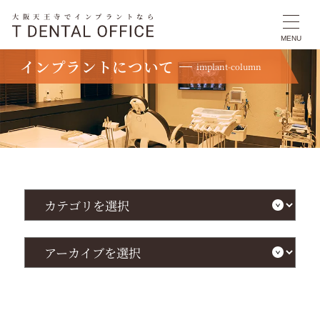
大阪天王寺でインプラントなら
MENU
インプラントについて
implant-column
TOP
インプラントについて
会話や食事がつらい！顎関節症の治療を考えている時に知っておきたい治療法の基
本
カ
テ
ゴ
リ
を
ア
選
ー
択
カ
イ
ブ
を
選