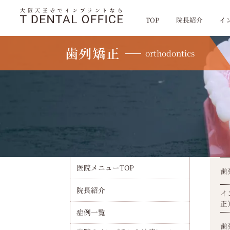
大阪天王寺でインプラントなら
TOP
院長紹介
イ
歯列矯正
orthodontics
TOP
歯列矯正
医院メニュー
医院メニューTOP
歯
院長紹介
イ
正
症例一覧
歯