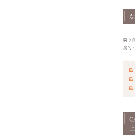
な
隣り
美的
C
上