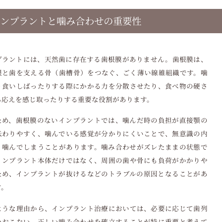
ンプラントと噛み合わせの重要性
プラントには、天然歯に存在する歯根膜がありません。歯根膜は、
根と歯を支える骨（歯槽骨）をつなぐ、ごく薄い線維組織です。噛
り食いしばったりする際にかかる力を分散させたり、食べ物の硬さ
み応えを感じ取ったりする重要な役割があります。
ため、歯根膜のないインプラントでは、噛んだ時の負担が直接顎の
伝わりやすく、噛んでいる感覚が分かりにくいことで、無意識の内
く噛んでしまうことがあります。噛み合わせがズレたままの状態で
インプラント本体だけではなく、周囲の歯や骨にも負荷がかかりや
ため、インプラントが抜けるなどのトラブルの原因となることがあ
す。
ような理由から、インプラント治療においては、必要に応じて歯列
をおこない、正しい噛み合わせを確立することが特に重要と考えて