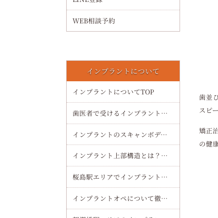
WEB相談予約
インプラントについて
インプラントについてTOP
歯並
スピ
歯医者で受けるインプラント治療の流れ・費用・術後ケアまで初心者向けに徹底解説
矯正
インプラントのスキャンボディで精度を極める最新ワークフローと選び方
の健
インプラント上部構造とは？種類・素材・費用・交換時期までわかりやすく解説
桜島駅エリアでインプラント（オールオンフォー）治療の魅力を徹底解説
インプラントオペについて徹底解説！流れや痛み・費用まで安心してわかるガイド