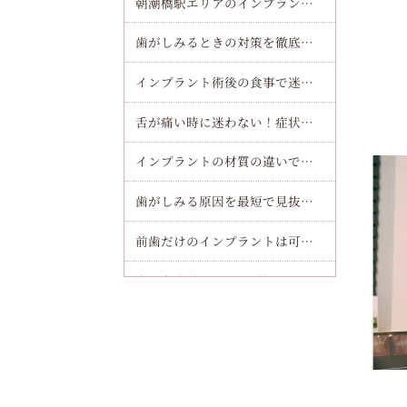
朝潮橋駅エリアのインプラント（オールオンフォー）で費用や流れを徹底解説！安心して通院できる秘訣をチェック
歯がしみるときの対策を徹底解説！原因別セルフケアと受診目安を短時間で理解する方法
インプラント術後の食事で迷わない完全ガイド！当日から一週間まで痛みを最小化するコツ
舌が痛い時に迷わない！症状別・部位別の受診ガイドと病院の選び方
インプラントの材質の違いで選ぶ！チタンとジルコニアを徹底比較してあなたに最適な選び方を解説
歯がしみる原因を最短で見抜く！セルフチェックと見逃せないサインを解説
前歯だけのインプラントは可能？費用や期間も徹底解説！失敗を防ぐ選び方のポイント
歯医者麻酔における種類と副作用一覧｜痛みを抑える最新治療と安全な受け方徹底解説
大阪港駅でインプラント（オールオンフォー）が叶える安心治療の全知識と大阪の最新クリニック費用ガイド
歯が染みる原因と予防法を解説！知覚過敏や虫歯・歯周病や酸蝕症の違いと最新ケア
千林駅でインプラント（オールオンフォー）の費用相場と治療の流れを徹底解説