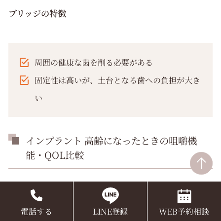
ブリッジの特徴
周囲の健康な歯を削る必要がある
固定性は高いが、土台となる歯への負担が大き
い
インプラント 高齢になったときの咀嚼機
能・QOL比較
高齢期のインプラントは、
咀嚼機能の維持
や
生活の質
（QOL）向上
の面で大きな優位性を持っています。固
電話する
LINE登録
WEB予約相談