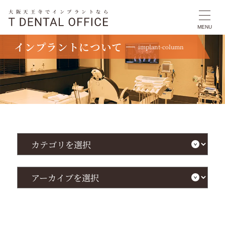
大阪天王寺でインプラントなら
MENU
インプラントについて
implant-column
TOP
インプラントについて
インプラントが高齢になったときのリスクと後悔しない選び方・失敗事例と費用相
場徹底解説
カ
テ
ゴ
リ
を
ア
選
ー
択
カ
イ
ブ
を
選