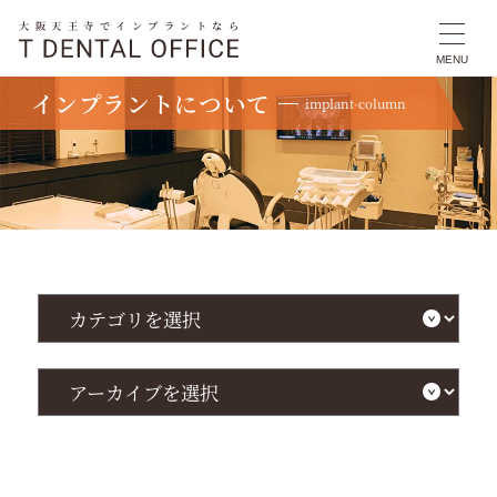
大阪天王寺でインプラントなら
MENU
インプラントについて
implant-column
TOP
インプラントについて
インプラントの素材の種類と特徴を徹底解説！歯科治療で選ぶべきポイントと費用
比較
カ
テ
ゴ
リ
を
ア
選
ー
択
カ
イ
ブ
を
選