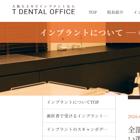
大阪天王寺でインプラントなら
TOP
院長紹介
イ
インプラントについて
TOP
インプラントについて
全部の歯をインプラントにする
インプラントについて
カ
テ
ゴ
インプラントについてTOP
リ
を
選
歯医者で受けるインプラント治療の流れ・費用・術後ケアまで初心者向けに徹底解説
2026.
択
全
インプラントのスキャンボディで精度を極める最新ワークフローと選び方
い