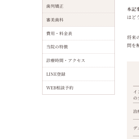
歯列矯正
本記
清水駅周辺でインプラント（オールオンフォー）最新治療と流れやサポート体制・歯科医院選びまで徹底解説
はど
審美歯科
治療の歯インプラントとは何か？構造や他治療との違い解説｜費用相場・手術流れなども紹介
費用・料金表
将来
千林大宮駅周辺でインプラント（オールオンフォー）による全顎回復を目指す治療手順を徹底解説
問を
当院の特徴
インプラントの流れを徹底解説｜治療工程と期間・費用・痛みなどを詳しく紹介
診療時間・アクセス
インプラントの日本製メーカー比較と国産技術の違いを徹底解説【特徴・選び方ガイド】
LINE登録
インプラント歯科の医院選び基準と費用相場・信頼できる歯医者の見極め方
WEB相談予約
抜歯後半年でインプラント治療は可能か？骨再生と適応条件から成功事例まで解説
イ
の
治
デ