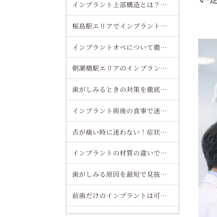
インプラント上部構造とは？種類・素材・費用・交換時期までわかりやすく解説
桜島駅エリアでインプラント（オールオンフォー）治療の魅力を徹底解説
インプラントオペについて徹底解説！流れや痛み・費用まで安心してわかるガイド
朝潮橋駅エリアのインプラント（オールオンフォー）で費用や流れを徹底解説！安心して通院できる秘訣をチェック
歯がしみるときの対策を徹底解説！原因別セルフケアと受診目安を短時間で理解する方法
インプラント術後の食事で迷わない完全ガイド！当日から一週間まで痛みを最小化するコツ
舌が痛い時に迷わない！症状別・部位別の受診ガイドと病院の選び方
インプラントの材質の違いで選ぶ！チタンとジルコニアを徹底比較してあなたに最適な選び方を解説
歯がしみる原因を最短で見抜く！セルフチェックと見逃せないサインを解説
前歯だけのインプラントは可能？費用や期間も徹底解説！失敗を防ぐ選び方のポイント
歯医者麻酔における種類と副作用一覧｜痛みを抑える最新治療と安全な受け方徹底解説