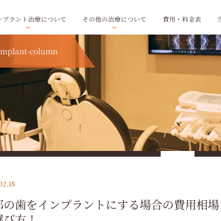
ンプラント治療について
その他の治療について
費用・料金表
implant-column
場合の費用相場と治療期間を解説｜失敗しない選び方！
ア
ー
カ
イ
ブ
を
02.18
選
択
部の歯をインプラントにする場合の費用相場
選び方！