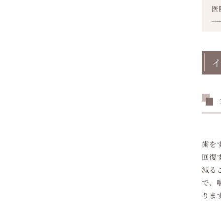
医
イ
歯を
回復
減る
で、
りま