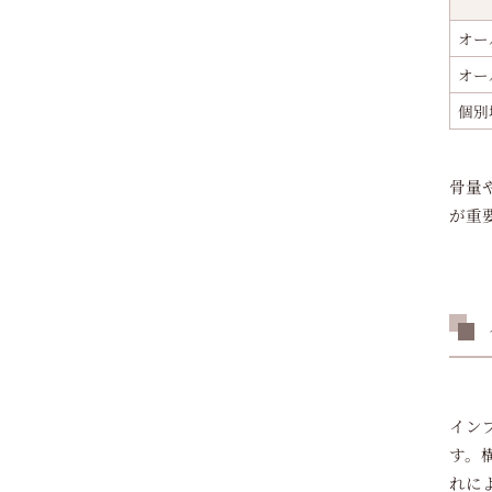
オー
オー
個別
骨量
が重
イン
す。
れに