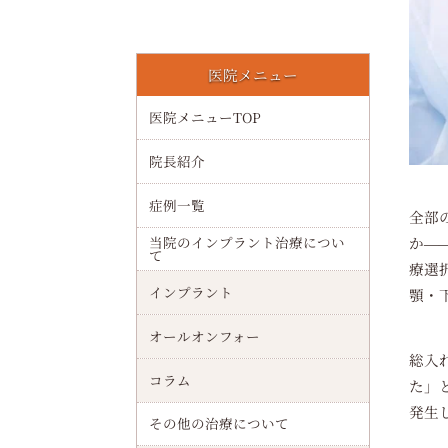
大阪港駅でインプラント（オールオンフォー）が叶える安心治療の全知識と大阪の最新クリニック費用ガイド
医院メニュー
歯が染みる原因と予防法を解説！知覚過敏や虫歯・歯周病や酸蝕症の違いと最新ケア
医院メニューTOP
千林駅でインプラント（オールオンフォー）の費用相場と治療の流れを徹底解説
院長紹介
顎関節の構造・働きや治療・セルフケアなどを解説！正常機能・異常兆候・再発予防法
症例一覧
全部
インプラントの年齢制限について完全ガイド｜何歳から何歳まで可能か実例とリスクを解説
か―
当院のインプラント治療につい
て
下顎の解剖・機能・補綴治療ガイド！形態・筋肉・咀嚼・インプラントなどを解説
療選
インプラント
顎・
インプラントは妊娠中に治療しても大丈夫か徹底解説｜リスクと安全なタイミング
オールオンフォー
親知らずの生える仕組みや痛みについて解説！抜歯・費用・インプラントなども紹介
総入
コラム
た」
インプラントは何歳までできる？年齢制限や高齢者治療リスクと持病別の注意点を解説
発生
その他の治療について
インプラントの確定申告における医療費控除対象条件と還付金計算方法を解説