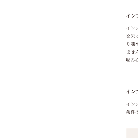
イン
イン
を失
り噛
ませ
噛み
イン
イン
条件