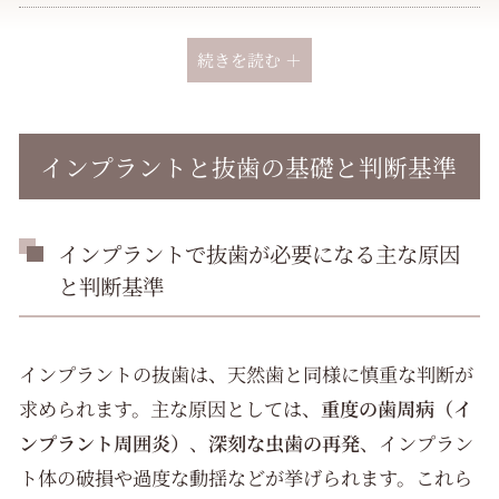
痛み・腫れ・抜糸の経過と対処法
続きを読む ＋
骨造成の必要性と同時・分割施行の違い
インプラントと抜歯の基礎と判断基準
骨造成が必要な骨吸収ケースの診断法
腫れ・経過観察と術後セルフケア指導
インプラントで抜歯が必要になる主な原因
と判断基準
費用相場・保険適用と代替治療
長期メンテナンスとトラブル予防
インプラントの抜歯は、天然歯と同様に慎重な判断が
求められます。主な原因としては、
重度の歯周病（イ
医院概要
ンプラント周囲炎）
、
深刻な虫歯の再発
、インプラン
ト体の破損や過度な動揺などが挙げられます。これら