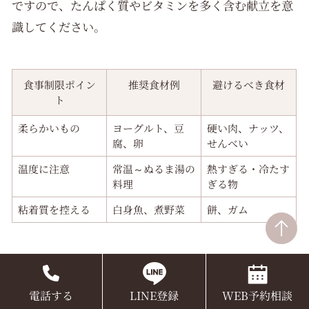
ですので、たんぱく質やビタミンを多く含む献立を意
識してください。
食事制限ポイン
推奨食材例
避けるべき食材
ト
柔らかいもの
ヨーグルト、豆
硬い肉、ナッツ、
腐、卵
せんべい
温度に注意
常温～ぬるま湯の
熱すぎる・冷たす
料理
ぎる物
粘着質を控える
白身魚、煮野菜
餅、ガム
食事は小さくカットし、片側でゆっくり噛むことを心
がけましょう。
電話する
LINE登録
WEB予約相談