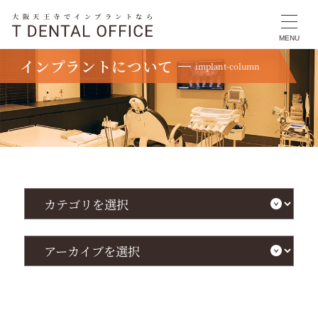
大阪天王寺でインプラントなら
MENU
インプラントについて
implant-column
TOP
インプラントについて
インプラント治療と抜歯に関する知識を基礎から解説・即時埋入の成功ポイントも
わかる！
カ
テ
ゴ
リ
を
ア
選
ー
択
カ
イ
ブ
を
選