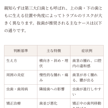
親知らずは第三大臼歯とも呼ばれ、上の歯・下の歯と
もに生える位置や角度によってトラブルのリスクが大
きく異なります。抜歯が推奨される主なケースは以下
の通りです。
判断基準
主な特徴
症状例
生え方
横向き・斜め・埋
歯茎の腫れ、口腔
伏
内の違和感
周囲の炎症
慢性的な腫れ・痛
歯茎が赤く腫れ
み
る、膿が出る
虫歯・歯周病
隣接歯への影響
虫歯が進行しやす
い
矯正治療
歯並び悪化
矯正中の歯列移動