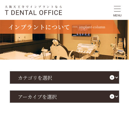
大阪天王寺でインプラントなら
MENU
インプラントについて
implant-column
TOP
インプラントについて
親知らずとは何か？抜歯の判断基準やリスク・セルフケアについて
カ
テ
ゴ
リ
を
ア
選
ー
択
カ
イ
ブ
を
選
択