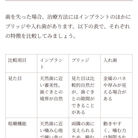
歯を失った場合、治療方法にはインプラントのほかに
ブリッジや入れ歯があります。以下の表で、それぞれ
の特徴を比較してみましょう。
比較項目
インプラン
ブリッジ
入れ歯
ト
見た目
天然歯に近
見た目は比
金属のバネ
い審美性。
較的自然だ
や厚みが見
歯ぐきとの
が、歯ぐき
える場合が
境界が自然
との隙間が
ある
できること
がある
咀嚼機能
天然歯に近
両隣の歯に
動きやす
い噛み心地
支えられる
く、噛む力
で硬い食べ
ため、噛む
は制限され