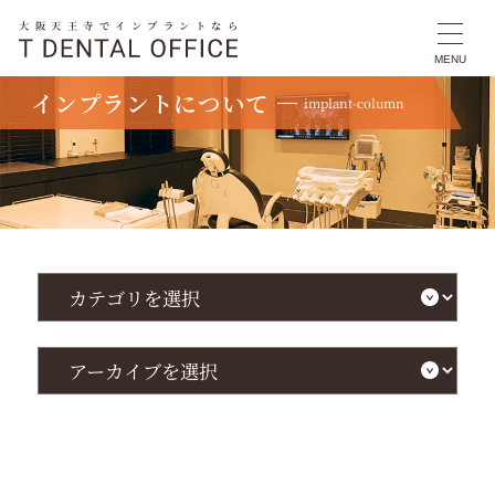
大阪天王寺でインプラントなら
MENU
インプラントについて
implant-column
TOP
インプラントについて
インプラントの歯医者選びで失敗しない方法と治療の流れ！長持ちの秘訣も解説
カ
テ
ゴ
リ
を
ア
選
ー
択
カ
イ
ブ
を
選
択