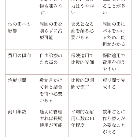
物も噛みや
力はやや弱
ることが多
すい
い
い
他の歯への
周囲の歯を
支えとなる
周囲の歯に
影響
削らずに治
歯を削る必
バネをかけ
療可能
要がある
るため、負
担がかかる
費用の傾向
自由診療の
保険適用で
保険適用で
ため高め
比較的安価
費用を抑え
やすい
治療期間
数か月かけ
比較的短期
短期間で完
て骨と結合
間で完了
成する
を待つ必要
がある
耐用年数
適切に管理
平均的な耐
数年ごとに
すれば長期
用年数は10
作り替えが
使用が可能
年程度
必要なこと
がある