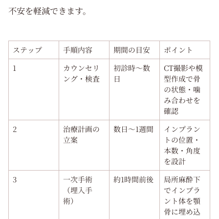
不安を軽減できます。
ステップ
手順内容
期間の目安
ポイント
1
カウンセリ
初診時〜数
CT撮影や模
ング・検査
日
型作成で骨
の状態・噛
み合わせを
確認
2
治療計画の
数日〜1週間
インプラン
立案
トの位置・
本数・角度
を設計
3
一次手術
約1時間前後
局所麻酔下
（埋入手
でインプラ
術）
ント体を顎
骨に埋め込