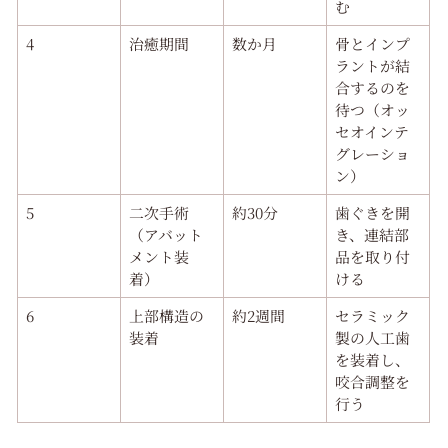
む
4
治癒期間
数か月
骨とインプ
ラントが結
合するのを
待つ（オッ
セオインテ
グレーショ
ン）
5
二次手術
約30分
歯ぐきを開
（アバット
き、連結部
メント装
品を取り付
着）
ける
6
上部構造の
約2週間
セラミック
装着
製の人工歯
を装着し、
咬合調整を
行う