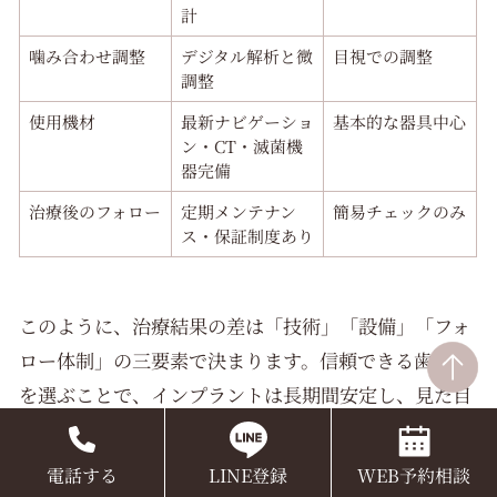
計
噛み合わせ調整
デジタル解析と微
目視での調整
調整
使用機材
最新ナビゲーショ
基本的な器具中心
ン・CT・滅菌機
器完備
治療後のフォロー
定期メンテナン
簡易チェックのみ
ス・保証制度あり
このように、治療結果の差は「技術」「設備」「フォ
ロー体制」の三要素で決まります。信頼できる歯医者
を選ぶことで、インプラントは長期間安定し、見た目
も機能も天然歯に近い仕上がりが実現します。
電話する
LINE登録
WEB予約相談