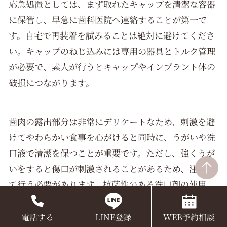
応急処置としては、まず取れたキャップを清潔な容器
に保管し、早急に歯科医院へ連絡することが第一で
す。自宅で再装着を試みることは絶対に避けてくださ
い。キャップのねじ込みには専用の器具とトルク管理
が必要で、素人が行うとキャップやインプラント体の
破損につながります。
歯肉の露出部分は非常にデリケートなため、刺激を避
けてやわらかい食事を心がけると同時に、うがいや洗
口液で清潔を保つことが重要です。ただし、強くうが
いをすると傷口が刺激されることがあるため、注意し
て行う必要があります。抗菌性のある洗口剤の使用
や、患部に触れないようにするなど、清潔保持と刺激
回避が応急対応の基本となります。
電話する
LINE登録
WEB予約相談