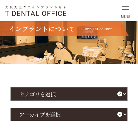
大阪天王寺でインプラントなら
MENU
インプラントについて
implant-column
TOP
インプラントについて
大阪市阿倍野区でインプラントのぐらつきに悩むあなたへ！原因・治療・予防ま
で！ #大阪市阿倍野区インプラントぐらつき #大阪市阿倍野区 #インプラント #ぐ
らつき
カ
テ
ゴ
リ
を
ア
選
ー
択
カ
イ
ブ
を