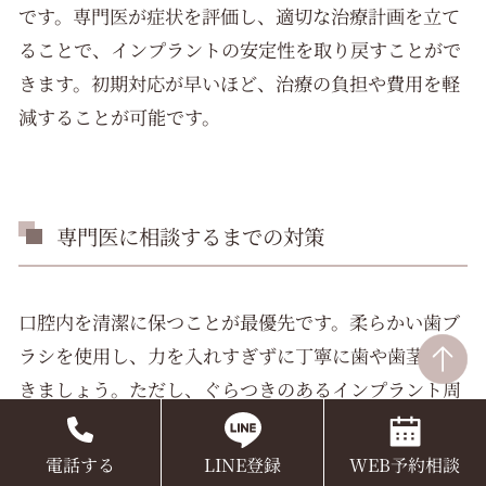
です。専門医が症状を評価し、適切な治療計画を立て
ることで、インプラントの安定性を取り戻すことがで
きます。初期対応が早いほど、治療の負担や費用を軽
減することが可能です。
専門医に相談するまでの対策
口腔内を清潔に保つことが最優先です。柔らかい歯ブ
ラシを使用し、力を入れすぎずに丁寧に歯や歯茎を磨
きましょう。ただし、ぐらつきのあるインプラント周
辺は慎重に扱い、直接触れる際も軽く行うよう心がけ
てください。歯間ブラシやフロスを用いる場合は、イ
電話する
LINE登録
WEB予約相談