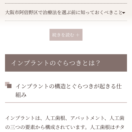
大阪市阿倍野区で治療法を選ぶ前に知っておくべきこと
まとめ
続きを読む ＋
よくある質問
インプラントのぐらつきとは？
大阪市阿倍野区について
インプラント（オールオンフォー）の基礎知識
インプラントの構造とぐらつきが起きる仕
組み
医院概要
関連エリア
インプラントは、人工歯根、アバットメント、人工歯
の三つの要素から構成されています。人工歯根はチタ