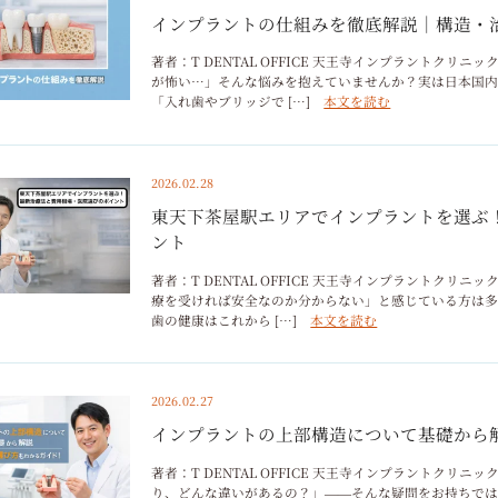
インプラントの仕組みを徹底解説｜構造・
著者：T DENTAL OFFICE 天王寺インプラントク
が怖い…」そんな悩みを抱えていませんか？実は日本国内
「入れ歯やブリッジで […]
本文を読む
2026.02.28
東天下茶屋駅エリアでインプラントを選ぶ
ント
著者：T DENTAL OFFICE 天王寺インプラントク
療を受ければ安全なのか分からない」と感じている方は多
歯の健康はこれから […]
本文を読む
2026.02.27
インプラントの上部構造について基礎から
著者：T DENTAL OFFICE 天王寺インプラントク
り、どんな違いがあるの？」――そんな疑問をお持ちでは