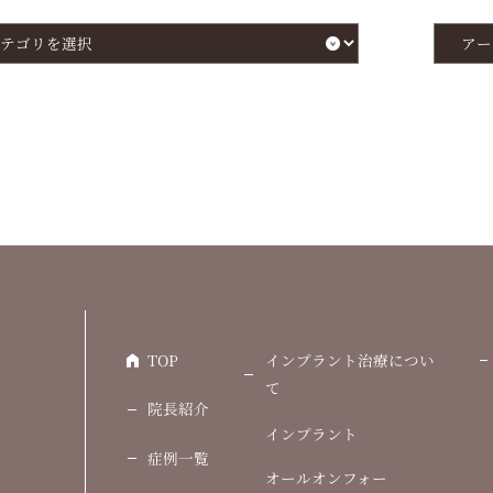
ア
ー
カ
イ
ブ
を
選
択
TOP
インプラント治療につい
て
院長紹介
インプラント
症例一覧
オールオンフォー