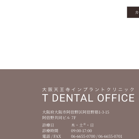
カ
テ
ゴ
リ
を
選
択
大阪府大阪市阿倍野区阿倍野筋1-3-15
阿倍野共同ビル 7F
※
診療日
木・土
・日
診療時間
09:00-17:00
電話 / FAX
06-6655-0700 / 06-6655-0701