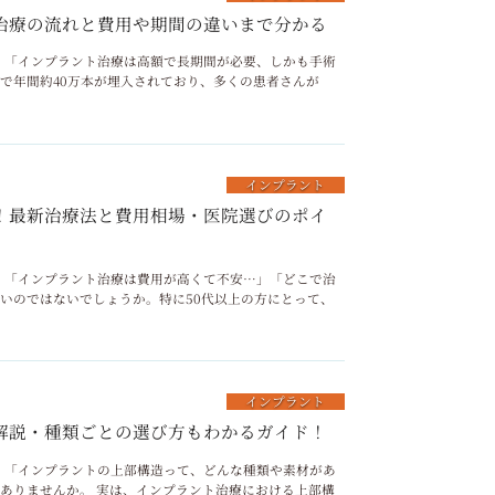
治療の流れと費用や期間の違いまで分かる
リニック 「インプラント治療は高額で長期間が必要、しかも手術
で年間約40万本が埋入されており、多くの患者さんが
インプラント
！最新治療法と費用相場・医院選びのポイ
リニック 「インプラント治療は費用が高くて不安…」「どこで治
いのではないでしょうか。特に50代以上の方にとって、
インプラント
解説・種類ごとの選び方もわかるガイド！
リニック 「インプラントの上部構造って、どんな種類や素材があ
ありませんか。 実は、インプラント治療における上部構