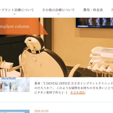
ンプラント治療について
その他の治療について
費用・料金表
implant column
2026.03.06
インプラントの仕組みと構造を解説｜治療
著者：T DENTAL OFFICE 天王寺インプラントク
のだろうか？」 このような疑問をお持ちの方も多いこと
にチタン素材で作ら […]
本文を読む
2026.03.05