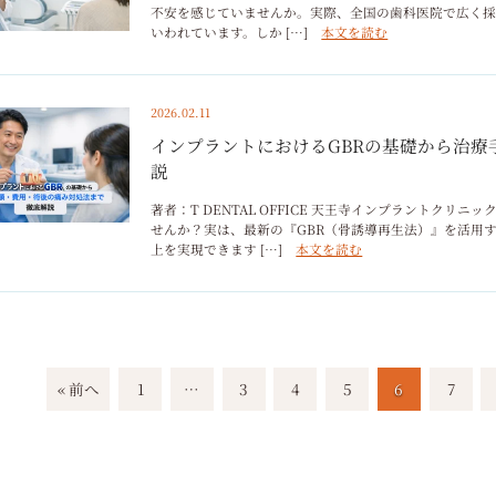
不安を感じていませんか。実際、全国の歯科医院で広く
いわれています。しか […]
本文を読む
2026.02.11
インプラントにおけるGBRの基礎から治
説
著者：T DENTAL OFFICE 天王寺インプラントク
せんか？実は、最新の『GBR（骨誘導再生法）』を活用
上を実現できます […]
本文を読む
« 前へ
1
…
3
4
5
6
7