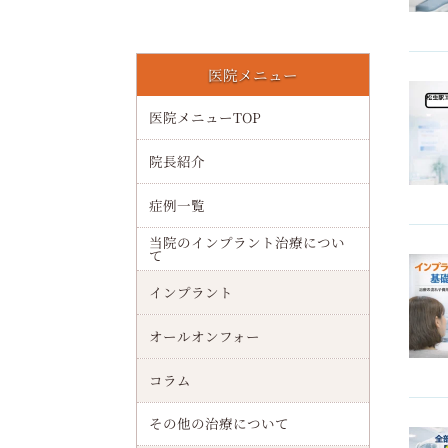
大阪港駅でインプラント（オールオンフォー）が叶える安心治療の全知識と大阪の最新クリニック費用ガイド
医院メニュー
歯が染みる原因と予防法を解説！知覚過敏や虫歯・歯周病や酸蝕症の違いと最新ケア
医院メニューTOP
千林駅でインプラント（オールオンフォー）の費用相場と治療の流れを徹底解説
院長紹介
顎関節の構造・働きや治療・セルフケアなどを解説！正常機能・異常兆候・再発予防法
症例一覧
インプラントの年齢制限について完全ガイド｜何歳から何歳まで可能か実例とリスクを解説
当院のインプラント治療につい
て
下顎の解剖・機能・補綴治療ガイド！形態・筋肉・咀嚼・インプラントなどを解説
インプラント
インプラントは妊娠中に治療しても大丈夫か徹底解説｜リスクと安全なタイミング
オールオンフォー
親知らずの生える仕組みや痛みについて解説！抜歯・費用・インプラントなども紹介
コラム
インプラントは何歳までできる？年齢制限や高齢者治療リスクと持病別の注意点を解説
その他の治療について
インプラントの確定申告における医療費控除対象条件と還付金計算方法を解説