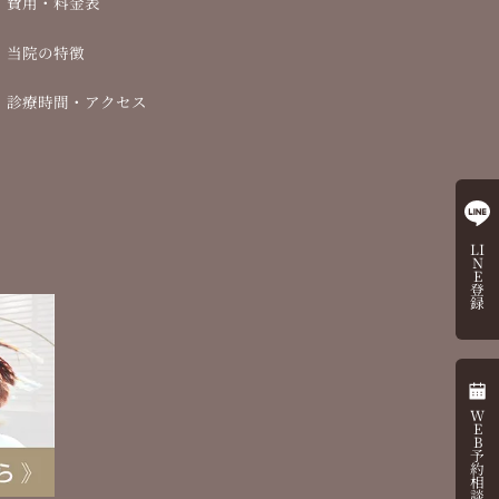
費用・料金表
当院の特徴
診療時間・アクセス
LI
N
E
登
録
W
E
B
予
約
相
談