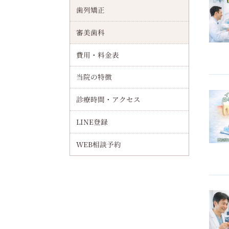
歯列矯正
清水駅周辺でインプラント（オールオンフォー）最新治療と流れやサポート体制・歯科医院選びまで徹底解説
審美歯科
治療の歯インプラントとは何か？構造や他治療との違い解説｜費用相場・手術流れなども紹介
費用・料金表
千林大宮駅周辺でインプラント（オールオンフォー）による全顎回復を目指す治療手順を徹底解説
当院の特徴
インプラントの流れを徹底解説｜治療工程と期間・費用・痛みなどを詳しく紹介
診療時間・アクセス
インプラントの日本製メーカー比較と国産技術の違いを徹底解説【特徴・選び方ガイド】
LINE登録
インプラント歯科の医院選び基準と費用相場・信頼できる歯医者の見極め方
WEB相談予約
抜歯後半年でインプラント治療は可能か？骨再生と適応条件から成功事例まで解説