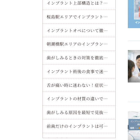
インプラント上部構造とは？種類・素材・費用・交換時期までわかりやすく解説
桜島駅エリアでインプラント（オールオンフォー）治療の魅力を徹底解説
インプラントオペについて徹底解説！流れや痛み・費用まで安心してわかるガイド
朝潮橋駅エリアのインプラント（オールオンフォー）で費用や流れを徹底解説！安心して通院できる秘訣をチェック
歯がしみるときの対策を徹底解説！原因別セルフケアと受診目安を短時間で理解する方法
インプラント術後の食事で迷わない完全ガイド！当日から一週間まで痛みを最小化するコツ
舌が痛い時に迷わない！症状別・部位別の受診ガイドと病院の選び方
インプラントの材質の違いで選ぶ！チタンとジルコニアを徹底比較してあなたに最適な選び方を解説
歯がしみる原因を最短で見抜く！セルフチェックと見逃せないサインを解説
前歯だけのインプラントは可能？費用や期間も徹底解説！失敗を防ぐ選び方のポイント
歯医者麻酔における種類と副作用一覧｜痛みを抑える最新治療と安全な受け方徹底解説