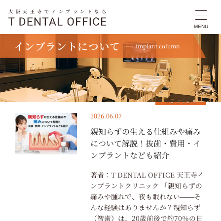
大阪天王寺でインプラントなら
MENU
インプラントについて
implant column
TOP
インプラント
インプラント
2026.06.07
親知らずの生える仕組みや痛み
について解説！抜歯・費用・イ
ンプラントなども紹介
著者：T DENTAL OFFICE 天王寺イ
ンプラントクリニック 「親知らずの
痛みや腫れで、夜も眠れない――そ
んな経験はありませんか？親知らず
（智歯）は、20歳前後で約70％の日