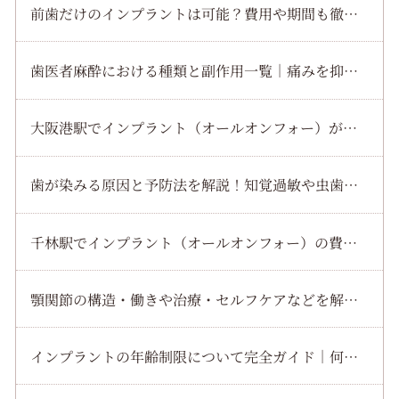
前歯だけのインプラントは可能？費用や期間も徹底解説！失敗を防ぐ選び方のポイント
歯医者麻酔における種類と副作用一覧｜痛みを抑える最新治療と安全な受け方徹底解説
大阪港駅でインプラント（オールオンフォー）が叶える安心治療の全知識と大阪の最新クリニック費用ガイド
歯が染みる原因と予防法を解説！知覚過敏や虫歯・歯周病や酸蝕症の違いと最新ケア
千林駅でインプラント（オールオンフォー）の費用相場と治療の流れを徹底解説
顎関節の構造・働きや治療・セルフケアなどを解説！正常機能・異常兆候・再発予防法
インプラントの年齢制限について完全ガイド｜何歳から何歳まで可能か実例とリスクを解説