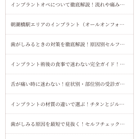
インプラントオペについて徹底解説！流れや痛み・費用まで安心してわかるガイド
朝潮橋駅エリアのインプラント（オールオンフォー）で費用や流れを徹底解説！安心して通院できる秘訣をチェック
歯がしみるときの対策を徹底解説！原因別セルフケアと受診目安を短時間で理解する方法
インプラント術後の食事で迷わない完全ガイド！当日から一週間まで痛みを最小化するコツ
舌が痛い時に迷わない！症状別・部位別の受診ガイドと病院の選び方
インプラントの材質の違いで選ぶ！チタンとジルコニアを徹底比較してあなたに最適な選び方を解説
歯がしみる原因を最短で見抜く！セルフチェックと見逃せないサインを解説