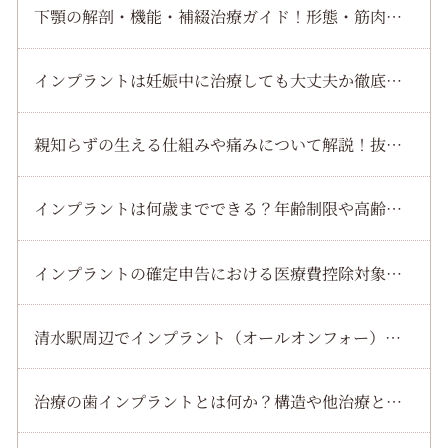
下顎の解剖・機能・補綴治療ガイド！形態・筋肉・咀嚼・インプラントなどを解説
インプラントは妊娠中に治療しても大丈夫か徹底解説｜リスクと安全なタイミング
親知らずの生える仕組みや痛みについて解説！抜歯・費用・インプラントなども紹介
インプラントは何歳までできる？年齢制限や高齢者治療リスクと持病別の注意点を解説
インプラントの確定申告における医療費控除対象条件と還付金計算方法を解説
清水駅周辺でインプラント（オールオンフォー）最新治療と流れやサポート体制・歯科医院選びまで徹底解説
治療の歯インプラントとは何か？構造や他治療との違い解説｜費用相場・手術流れなども紹介