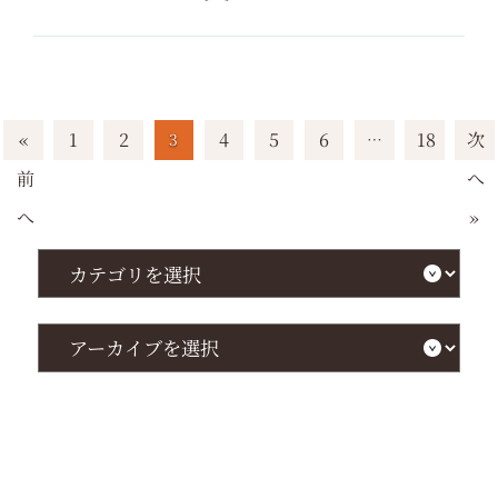
«
1
2
4
5
6
18
次
3
…
前
へ
へ
»
カ
テ
ゴ
リ
を
ア
選
ー
択
カ
イ
ブ
を
選
択