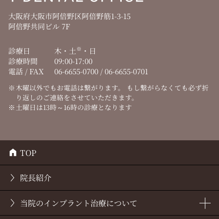
大阪府大阪市阿倍野区阿倍野筋1-3-15
阿倍野共同ビル 7F
※
診療日
木・土
・日
診療時間
09:00-17:00
電話 / FAX
06-6655-0700 / 06-6655-0701
木曜以外でもお電話は繋がります。
もし繋がらなくても必ず折
り返しのご連絡をさせていただきます。
土曜日は13時～16時の診療となります
TOP
院長紹介
当院の
インプラント治療について