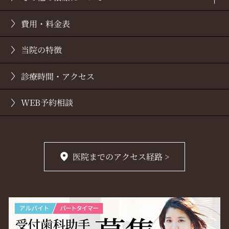
費用・料金表
オールオンフォー
歯列矯正
当院の特徴
コラム
審美歯科
診療時間・アクセス
WEB予約相談
医院までのアクセス経路 >