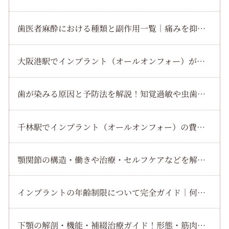
歯医者麻酔における種類と副作用一覧｜痛みを抑える最新治療と安全な受け方徹底解説
大阪港駅でインプラント（オールオンフォー）が叶える安心治療の全知識と大阪の最新クリニック費用ガイド
歯が染みる原因と予防法を解説！知覚過敏や虫歯・歯周病や酸蝕症の違いと最新ケア
千林駅でインプラント（オールオンフォー）の費用相場と治療の流れを徹底解説
顎関節の構造・働きや治療・セルフケアなどを解説！正常機能・異常兆候・再発予防法
インプラントの年齢制限について完全ガイド｜何歳から何歳まで可能か実例とリスクを解説
下顎の解剖・機能・補綴治療ガイド！形態・筋肉・咀嚼・インプラントなどを解説