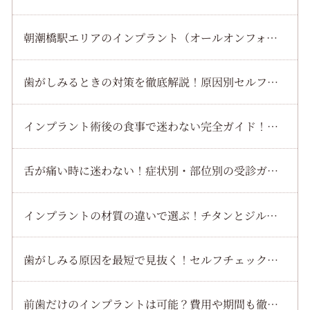
朝潮橋駅エリアのインプラント（オールオンフォー）で費用や流れを徹底解説！安心して通院できる秘訣をチェック
歯がしみるときの対策を徹底解説！原因別セルフケアと受診目安を短時間で理解する方法
インプラント術後の食事で迷わない完全ガイド！当日から一週間まで痛みを最小化するコツ
舌が痛い時に迷わない！症状別・部位別の受診ガイドと病院の選び方
インプラントの材質の違いで選ぶ！チタンとジルコニアを徹底比較してあなたに最適な選び方を解説
歯がしみる原因を最短で見抜く！セルフチェックと見逃せないサインを解説
前歯だけのインプラントは可能？費用や期間も徹底解説！失敗を防ぐ選び方のポイント