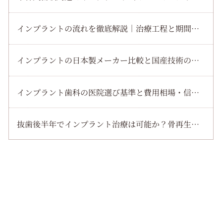
インプラントの流れを徹底解説｜治療工程と期間・費用・痛みなどを詳しく紹介
インプラントの日本製メーカー比較と国産技術の違いを徹底解説【特徴・選び方ガイド】
インプラント歯科の医院選び基準と費用相場・信頼できる歯医者の見極め方
抜歯後半年でインプラント治療は可能か？骨再生と適応条件から成功事例まで解説