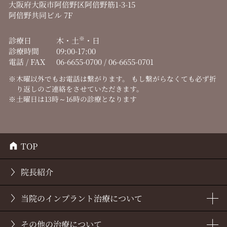
大阪府大阪市阿倍野区阿倍野筋1-3-15
阿倍野共同ビル 7F
※
診療日
木・土
・日
診療時間
09:00-17:00
電話 / FAX
06-6655-0700 / 06-6655-0701
木曜以外でもお電話は繋がります。
もし繋がらなくても必ず折
り返しのご連絡をさせていただきます。
土曜日は13時～16時の診療となります
TOP
院長紹介
当院の
インプラント治療について
その他の治療について
インプラント