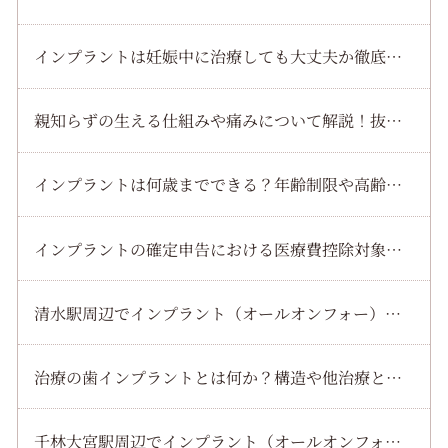
インプラントは妊娠中に治療しても大丈夫か徹底解説｜リスクと安全なタイミング
親知らずの生える仕組みや痛みについて解説！抜歯・費用・インプラントなども紹介
インプラントは何歳までできる？年齢制限や高齢者治療リスクと持病別の注意点を解説
インプラントの確定申告における医療費控除対象条件と還付金計算方法を解説
清水駅周辺でインプラント（オールオンフォー）最新治療と流れやサポート体制・歯科医院選びまで徹底解説
治療の歯インプラントとは何か？構造や他治療との違い解説｜費用相場・手術流れなども紹介
千林大宮駅周辺でインプラント（オールオンフォー）による全顎回復を目指す治療手順を徹底解説