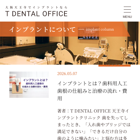
大阪天王寺でインプラントなら
MENU
インプラントについて
implant column
TOP
インプラント
インプラント
2026.05.07
インプラントとは？歯科用人工
歯根の仕組みと治療の流れ・費
用
著者：T DENTAL OFFICE 天王寺イ
ンプラントクリニック 歯を失ってし
まったとき、「入れ歯やブリッジでは
満足できない」「できるだけ自分の
歯のように噛みたい」と悩む方は多