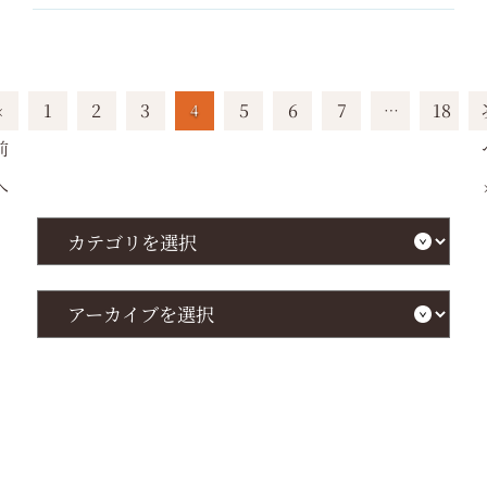
«
1
2
3
5
6
7
18
4
…
前
へ
カ
テ
ゴ
リ
を
ア
選
ー
択
カ
イ
ブ
を
選
択