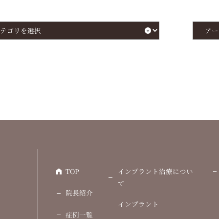
ア
ー
カ
イ
ブ
を
選
択
TOP
インプラント治療につい
て
院長紹介
インプラント
症例一覧