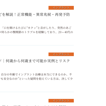
インプラント
どを解説！正常機能・異常兆候・再発予防
ニック 「口を開けるたびに“カクッ”と音がしたり、突然のあご
何らかの顎関節のトラブルを経験しており、20～40代の
インプラント
ド｜何歳から何歳まで可能か実例とリスク
リニック 自分の年齢でインプラント治療は本当にできるのか、不
でも安全なのか”といった疑問を抱えている方は、決して少
インプラント