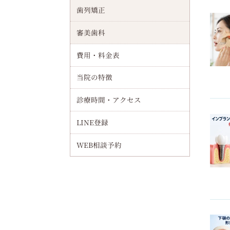
歯列矯正
清水駅周辺でインプラント（オールオンフォー）最新治療と流れやサポート体制・歯科医院選びまで徹底解説
審美歯科
治療の歯インプラントとは何か？構造や他治療との違い解説｜費用相場・手術流れなども紹介
費用・料金表
千林大宮駅周辺でインプラント（オールオンフォー）による全顎回復を目指す治療手順を徹底解説
当院の特徴
インプラントの流れを徹底解説｜治療工程と期間・費用・痛みなどを詳しく紹介
診療時間・アクセス
インプラントの日本製メーカー比較と国産技術の違いを徹底解説【特徴・選び方ガイド】
LINE登録
インプラント歯科の医院選び基準と費用相場・信頼できる歯医者の見極め方
WEB相談予約
抜歯後半年でインプラント治療は可能か？骨再生と適応条件から成功事例まで解説