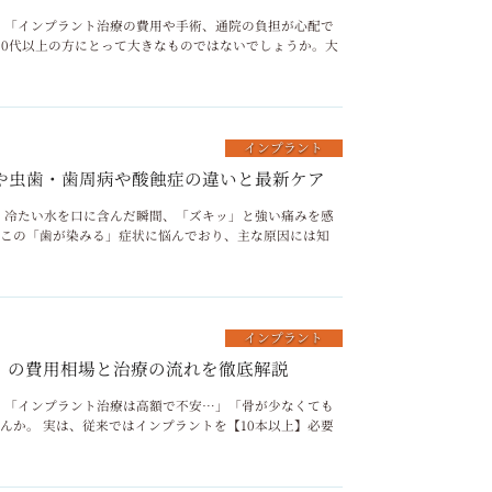
リニック 「インプラント治療の費用や手術、通院の負担が心配で
50代以上の方にとって大きなものではないでしょうか。大
インプラント
や虫歯・歯周病や酸蝕症の違いと最新ケア
リニック 冷たい水を口に含んだ瞬間、「ズキッ」と強い痛みを感
がこの「歯が染みる」症状に悩んでおり、主な原因には知
インプラント
）の費用相場と治療の流れを徹底解説
リニック 「インプラント治療は高額で不安…」「骨が少なくても
んか。 実は、従来ではインプラントを【10本以上】必要