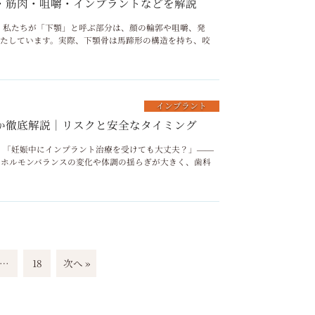
・筋肉・咀嚼・インプラントなどを解説
リニック 私たちが「下顎」と呼ぶ部分は、顔の輪郭や咀嚼、発
たしています。実際、下顎骨は馬蹄形の構造を持ち、咬
インプラント
か徹底解説｜リスクと安全なタイミング
リニック 「妊娠中にインプラント治療を受けても大丈夫？」――
はホルモンバランスの変化や体調の揺らぎが大きく、歯科
…
18
次へ »