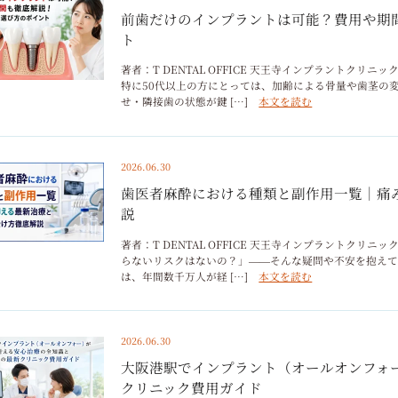
前歯だけのインプラントは可能？費用や期
ト
著者：T DENTAL OFFICE 天王寺インプラントク
特に50代以上の方にとっては、加齢による骨量や歯茎の
せ・隣接歯の状態が鍵 […]
本文を読む
2026.06.30
歯医者麻酔における種類と副作用一覧｜痛
説
著者：T DENTAL OFFICE 天王寺インプラントク
らないリスクはないの？」――そんな疑問や不安を抱えて
は、年間数千万人が経 […]
本文を読む
2026.06.30
大阪港駅でインプラント（オールオンフォ
クリニック費用ガイド