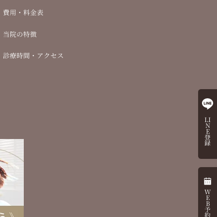
費用・料金表
当院の特徴
診療時間・アクセス
LI
N
E
登
録
W
E
B
予
約