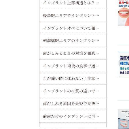
インプラント上部構造とは？種類・素材・費用・交換時期までわかりやすく解説
桜島駅エリアでインプラント（オールオンフォー）治療の魅力を徹底解説
インプラントオペについて徹底解説！流れや痛み・費用まで安心してわかるガイド
朝潮橋駅エリアのインプラント（オールオンフォー）で費用や流れを徹底解説！安心して通院できる秘訣をチェック
歯がしみるときの対策を徹底解説！原因別セルフケアと受診目安を短時間で理解する方法
インプラント術後の食事で迷わない完全ガイド！当日から一週間まで痛みを最小化するコツ
舌が痛い時に迷わない！症状別・部位別の受診ガイドと病院の選び方
インプラントの材質の違いで選ぶ！チタンとジルコニアを徹底比較してあなたに最適な選び方を解説
歯がしみる原因を最短で見抜く！セルフチェックと見逃せないサインを解説
前歯だけのインプラントは可能？費用や期間も徹底解説！失敗を防ぐ選び方のポイント
歯医者麻酔における種類と副作用一覧｜痛みを抑える最新治療と安全な受け方徹底解説