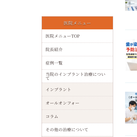
大阪港駅でインプラント（オールオンフォー）が叶える安心治療の全知識と大阪の最新クリニック費用ガイド
医院メニュー
歯が染みる原因と予防法を解説！知覚過敏や虫歯・歯周病や酸蝕症の違いと最新ケア
医院メニューTOP
千林駅でインプラント（オールオンフォー）の費用相場と治療の流れを徹底解説
院長紹介
顎関節の構造・働きや治療・セルフケアなどを解説！正常機能・異常兆候・再発予防法
症例一覧
インプラントの年齢制限について完全ガイド｜何歳から何歳まで可能か実例とリスクを解説
当院のインプラント治療につい
て
下顎の解剖・機能・補綴治療ガイド！形態・筋肉・咀嚼・インプラントなどを解説
インプラント
インプラントは妊娠中に治療しても大丈夫か徹底解説｜リスクと安全なタイミング
オールオンフォー
親知らずの生える仕組みや痛みについて解説！抜歯・費用・インプラントなども紹介
コラム
インプラントは何歳までできる？年齢制限や高齢者治療リスクと持病別の注意点を解説
その他の治療について
インプラントの確定申告における医療費控除対象条件と還付金計算方法を解説