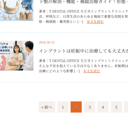
下顎の解剖・機能・補綴治療ガイド！形態
著者：T DENTAL OFFICE 天王寺インプラントク
音、呼吸など、日常生活のあらゆる場面で重要な役割を果
筋・側頭筋・翼突筋とい […]
本文を読む
2026.06.12
インプラントは妊娠中に治療しても大丈夫
著者：T DENTAL OFFICE 天王寺インプラントク
そんな不安を抱えている方は少なくありません。妊娠期
治療にどのような影響 […]
本文を読む
« 前へ
1
2
3
4
5