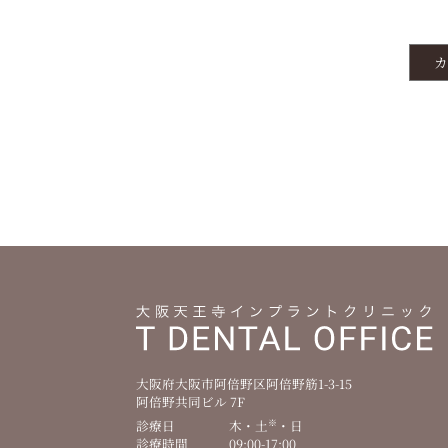
カ
テ
ゴ
リ
を
選
択
大阪府大阪市阿倍野区阿倍野筋1-3-15
阿倍野共同ビル 7F
※
診療日
木・土
・日
診療時間
09:00-17:00