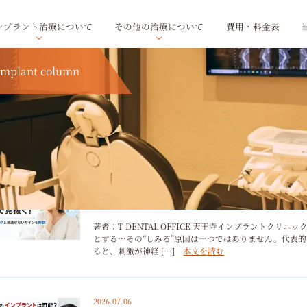
ンプラント治療について
その他の治療について
費用・料金表
implant column
2026.07.07
歯がしみる原因を最短で見抜く！セルフチ
著者：T DENTAL OFFICE 天王寺インプラントク
とする…その“しみる”原因は一つではありません。代表
ると、刺激が神経 […]
本文を読む
2026.07.06